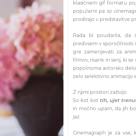
klasičnem gif formatu poja
popularni pa so cinemagrap
prodirajo v predstavitve p
Rada bi poudarila, da s
predvsem v sporočilnosti i
gre zamenjevati za animi
filmov, risank in serij, ki
popolnoma avtorsko delo 
zelo selektivno animacijo 
Z njimi prostori zaživijo.
So kot kot
tih, ujet trenu
in močno upam, da jih bo v
jaz.
Cinemagraph je za vse, k