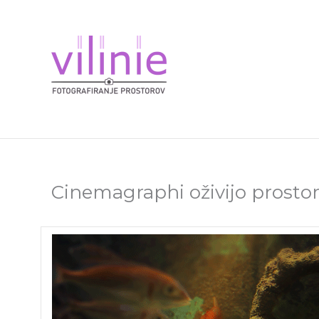
Skip
to
content
Cinemagraphi oživijo prosto