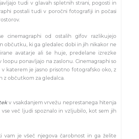
vljajo tudi v glavah spletnih strani, pogosti in
hi postali tudi v poročni fotografiji in počasi
rostorov.
e cinemagraphi od ostalih gifov razlikujejo
n občutku, ki ga gledalec dobi in jih nikakor ne
rane avatarje ali še huje, predelane izrezke
 se v loopu ponavljajo na zaslonu. Cinemagraphi so
v katerem je jasno prisotno fotografsko oko, z
in z občutkom za gledalca.
tek
v vsakdanjem vrvežu neprestanega hitenja
se več ljudi spoznalo in vzljubilo, kot sem jih
i vam je všeč njegova čarobnost in ga želite