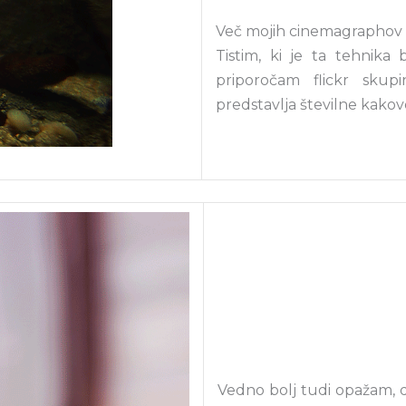
Več mojih cinemagraphov s
Tistim, ki je ta tehnika 
priporočam flickr skup
predstavlja številne kakov
Vedno bolj tudi opažam, da