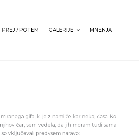
PREJ / POTEM
GALERIJE
MNENJA
miranega gifa, ki je z nami že kar nekaj časa. Ko
 njihov čar, sem vedela, da jih moram tudi sama
si so vključevali predvsem naravo: