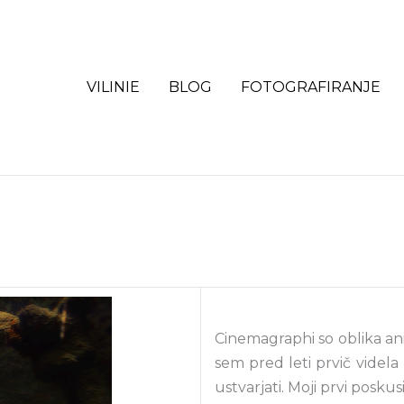
VILINIE
BLOG
FOTOGRAFIRANJE
r
Cinemagraphi so oblika ani
sem pred leti prvič videla
ustvarjati. Moji prvi posku