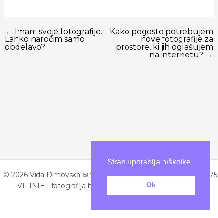
←
Imam svoje fotografije.
Kako pogosto potrebujem
Lahko naročim samo
nove fotografije za
obdelavo?
prostore, ki jih oglašujem
na internetu?
→
Stran uporablja piškotke.
© 2026 Vida Dimovska ✉ vida@vilinie.com ☏ +386 40 807 375
Ok
VILINIE - fotografija bivalnih in komercialnih prostorov